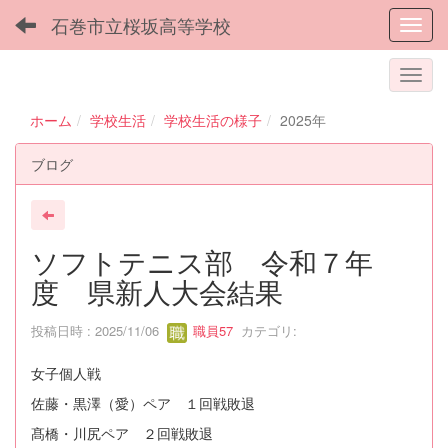
石巻市立桜坂高等学校
Toggl
ホーム
学校生活
学校生活の様子
2025年
ブログ
ソフトテニス部 令和７年
度 県新人大会結果
投稿日時 : 2025/11/06
職員57
カテゴリ:
女子個人戦
佐藤・黒澤（愛）ペア １回戦敗退
髙橋・川尻ペア ２回戦敗退