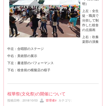
明）
上左：全生
徒・職員で
分担して制
作した校舎
の点描画
上右：吹奏
楽部の演奏
中左：合唱部のステージ
中右：美術部の展示
下左：書道部のパフォーマンス
下右：校舎前の模擬店の様子
桜華祭(文化祭)の開催について
投稿日時 : 2018/10/03
管理者ir
カテゴリ: