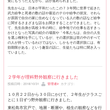
覚にもうったえながら、話が進められました。
先生からは、日本が平和だったこの７３年間に世界で起きた
武力紛争と死者の数の話や最近のテロや紛争の状況、それら
が原因で自分の家に住めなくなっている人の数の話など紛争
に関するさまざまな話をお聞きすることができました。そし
て、先生自身が高校３年の時に、紛争地での仕事を志すきっ
かけとなった写真の紹介の場面や「今私たちは、自分の人生
を選ぶ権利を手にしているが、その選択肢は世の中のすべて
の人が持っているわけではない。しかもその選択肢には、有
効期限がある」という趣旨の話に、生徒たちは特に聞き入っ
ていました。
２学年が理科野外観察に行きました
投稿日時 : 2018/10/31
管理者ir
カテゴリ:
１０月２２日から３０日にかけて、２年生がクラスご
とに１日ずつ野外観察に行きました。
東松島市宮戸で、地層・断層や、植生の観察などを行