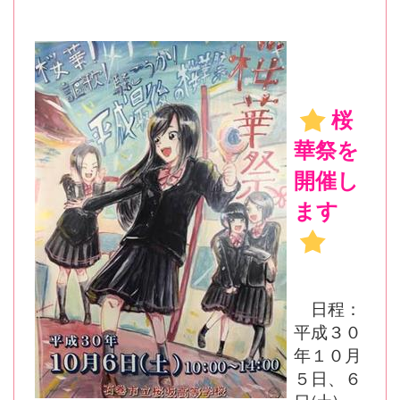
桜
華祭を
開催し
ます
日程：
平成３０
年１０月
５日、６