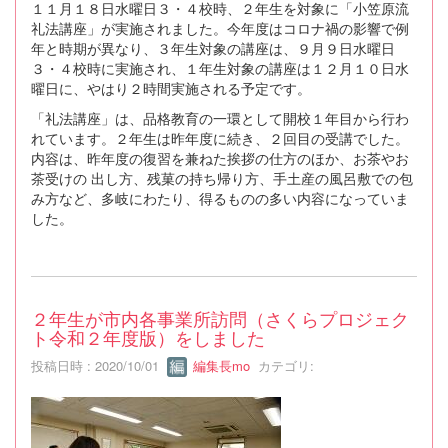
１１月１８日水曜日３・４校時、２年生を対象に「小笠原流
礼法講座」が実施されました。今年度はコロナ禍の影響で例
年と時期が異なり、３年生対象の講座は、９月９日水曜日
３・４校時に実施され、１年生対象の講座は１２月１０日水
曜日に、やはり２時間実施される予定です。
「礼法講座」は、品格教育の一環として開校１年目から行わ
れています。２年生は昨年度に続き、２回目の受講でした。
内容は、昨年度の復習を兼ねた挨拶の仕方のほか、お茶やお
茶受けの 出し方、残菓の持ち帰り方、手土産の風呂敷での包
み方など、多岐にわたり、得るものの多い内容になっていま
した。
２年生が市内各事業所訪問（さくらプロジェク
ト令和２年度版）をしました
投稿日時 : 2020/10/01
編集長mo
カテゴリ: