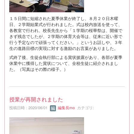
１５日間に短縮された夏季休業が終了し、８月２０日木曜
日、２学期始業式が行われました。式は校内放送を使って、
各教室で行われ、校長先生から「１学期の桜華祭は、開催で
きず残念でしたが、２学期の体育大会等は、従来に近い形で
行う予定なので頑張ってください。」というお話しや、３年
生の進路目標の実現に対する激励のお言葉がありました。
式終了後、生徒会執行部による賞状披露があり、各部が夏季
休業中に獲得した賞状について、全校生徒に紹介されまし
た。（写真はその際の様子。）
授業が再開されました
投稿日時 : 2020/06/01
編集長mo
カテゴリ: