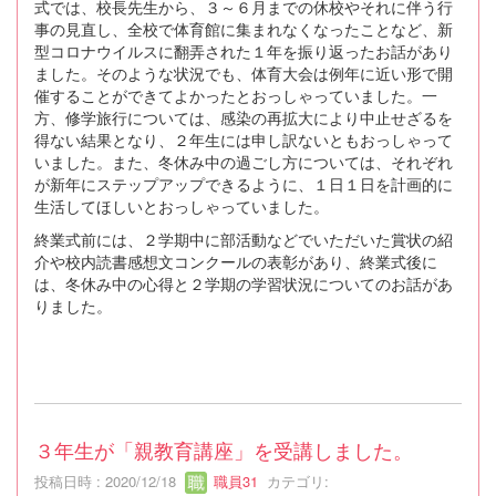
式では、校長先生から、３～６月までの休校やそれに伴う行
事の見直し、全校で体育館に集まれなくなったことなど、新
型コロナウイルスに翻弄された１年を振り返ったお話があり
ました。そのような状況でも、体育大会は例年に近い形で開
催することができてよかったとおっしゃっていました。一
方、修学旅行については、感染の再拡大により中止せざるを
得ない結果となり、２年生には申し訳ないともおっしゃって
いました。また、冬休み中の過ごし方については、それぞれ
が新年にステップアップできるように、１日１日を計画的に
生活してほしいとおっしゃっていました。
終業式前には、２学期中に部活動などでいただいた賞状の紹
介や校内読書感想文コンクールの表彰があり、終業式後に
は、冬休み中の心得と２学期の学習状況についてのお話があ
りました。
３年生が「親教育講座」を受講しました。
投稿日時 : 2020/12/18
職員31
カテゴリ: