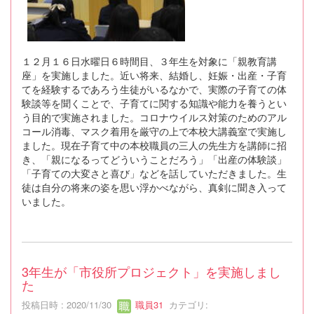
１２月１６日水曜日６時間目、３年生を対象に「親教育講
座」を実施しました。近い将来、結婚し、妊娠・出産・子育
てを経験するであろう生徒がいるなかで、実際の子育ての体
験談等を聞くことで、子育てに関する知識や能力を養うとい
う目的で実施されました。コロナウイルス対策のためのアル
コール消毒、マスク着用を厳守の上で本校大講義室で実施し
ました。現在子育て中の本校職員の三人の先生方を講師に招
き、「親になるってどういうことだろう」「出産の体験談」
「子育ての大変さと喜び」などを話していただきました。生
徒は自分の将来の姿を思い浮かべながら、真剣に聞き入って
いました。
3年生が「市役所プロジェクト」を実施しまし
た
投稿日時 : 2020/11/30
職員31
カテゴリ: