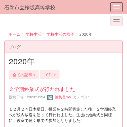
石巻市立桜坂高等学校
Toggl
ホーム
学校生活
学校生活の様子
2020年
ブログ
2020年
全ての記事
10件
２学期終業式が行われました
投稿日時 : 2020/12/24
編集長mo
カテゴリ:
１２月２４日木曜日、授業を２時間実施した後、２学期終業
式が校内放送を使って行われました。生徒は始業式と同様
に、教室で聴く形での参加となりました。