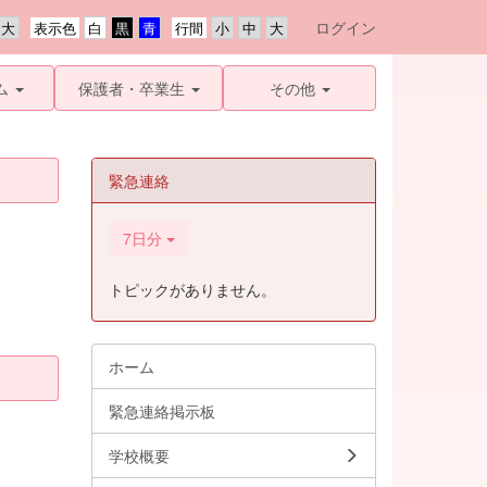
ログイン
表示色
行間
ム
保護者・卒業生
その他
緊急連絡
7日分
トピックがありません。
ホーム
緊急連絡掲示板
学校概要