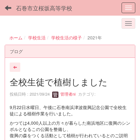
石巻市立桜坂高等学校
Toggl
ホーム
学校生活
学校生活の様子
2021年
ブログ
全校生徒で植樹しました
投稿日時 : 2021/09/24
管理者ni
カテゴリ:
9月22日水曜日、午後に石巻南浜津波復興記念公園で全校生
徒による植樹作業を行いました。
かつては4,000人以上の方々が暮らした南浜地区に復興のシン
ボルとなるこの公園を整備し、
復興の森をつくる活動として植樹が行われているとのご説明