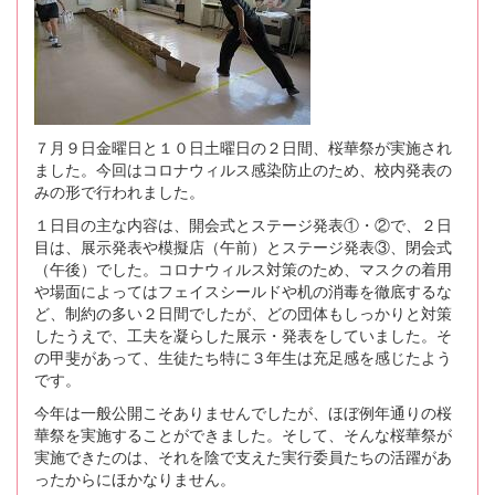
７月９日金曜日と１０日土曜日の２日間、桜華祭が実施され
ました。今回はコロナウィルス感染防止のため、校内発表の
みの形で行われました。
１日目の主な内容は、開会式とステージ発表①・②で、２日
目は、展示発表や模擬店（午前）とステージ発表③、閉会式
（午後）でした。コロナウィルス対策のため、マスクの着用
や場面によってはフェイスシールドや机の消毒を徹底するな
ど、制約の多い２日間でしたが、どの団体もしっかりと対策
したうえで、工夫を凝らした展示・発表をしていました。そ
の甲斐があって、生徒たち特に３年生は充足感を感じたよう
です。
今年は一般公開こそありませんでしたが、ほぼ例年通りの桜
華祭を実施することができました。そして、そんな桜華祭が
実施できたのは、それを陰で支えた実行委員たちの活躍があ
ったからにほかなりません。