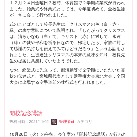
１２月２４日金曜日３校時、体育館で２学期終業式が行われ
ました。始業式や終業式としては、今年度初めて、全校生徒
が一堂に会して行われました。
式のことばとして校長先生は、クリスマスの色（白・赤・
緑）の表す意味について説明され、「したがってクリスマス
は、清らかな心（白）で、キリスト（赤）に対して、永遠
（緑）の愛や平和を祈る日なので、帰宅したら、家族に対し
て感謝の気持ちを伝えてみてはどうだろう」というお話をさ
れました。生徒達はクリスマスの本来の意味を知り、校長先
生の提案に共感していたようでした。
なお、終業式に先立って、部活動等で２学期にいただいた賞
状の伝達式と、宮城県代表として選手権大会東北大会，全国
大会に出場する空手道部の壮行式も行われました。
開校記念講話
投稿日時 : 2021/11/02
管理者ni
カテゴリ:
10月26日（火）の午後、今年度の「開校記念講話」が行われ