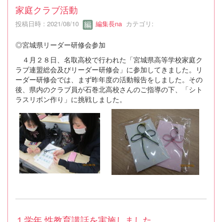
家庭クラブ活動
投稿日時 : 2021/08/10
編集長na
カテゴリ:
◎宮城県リーダー研修会参加
４月２８日、名取高校で行われた「宮城県高等学校家庭ク
ラブ連盟総会及びリーダー研修会」に参加してきました。リ
ーダー研修会では、まず昨年度の活動報告をしました。その
後、県内のクラブ員が石巻北高校さんのご指導の下、「シト
ラスリボン作り」に挑戦しました。
１学年 性教育講話を実施しました