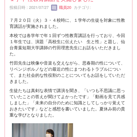
投稿日時 : 2021/07/27
職員20
カテゴリ:
７月２０日（火）３・４校時に、１学年の生徒を対象に性教
育講話が実施されました。
本校では各学年で年１回ずつ性教育講話を行っており、今回
１年生では、演題「高校生に伝えたい 生と性」と題し、仙
台青葉短期大学講師の竹田理恵先生にお話をいただきまし
た。
竹田先生は映像や音楽も交えながら、思春期の性について、
リベンジポルノなどの最近の性にまつわるトラブルについ
て、また社会的な性役割のことについてもお話をしていただ
きました。
生徒たちは真剣な表情で講演を聞き、「いつも不思議に思っ
ていたことの答えが聞けてよかったです」「動画を見て共感
しました」「未来の自分のために知識としてしっかり覚えて
おきたいです」などと感想を書いていました。夏休み前の貴
重な学びとなりました。