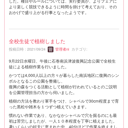
した。種目やルールについては、実行委員が、よりフェアに
より楽しく競技できるように時間を掛けて考えており、その
おかげで盛り上がる行事となったようです。
全校生徒で植樹しました
投稿日時 : 2021/09/24
管理者ni
カテゴリ:
9月22日水曜日、午後に石巻南浜津波復興記念公園で全校生
徒による植樹作業を行いました。
かつては4,000人以上の方々が暮らした南浜地区に復興のシン
ボルとなるこの公園を整備し、
復興の森をつくる活動として植樹が行われているとのご説明
を公園管理担当の方から伺いました。
植樹の方法を教わり軍手をつけ、シャベルで30cm程度まで育
った黒松や雑木を１つずつ植えていきます。
慣れない作業であり、なかなかシャベルで穴を掘るのにも最
初は苦労しましたが、一人１０本程度を丁寧に植えました。
暑いくらいの好天に恵まれた中、40分ほどで作業を終えまし