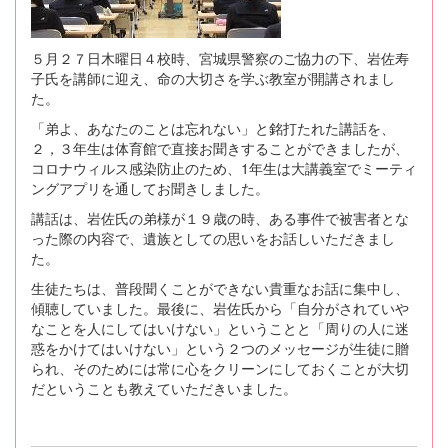
５月２７日木曜日４校時、宮城県警察のご協力の下、岩佐寿
子氏を講師に迎え、命の大切さを学ぶ教室が開講されまし
た。
「弟よ、あなたのことは忘れない」と銘打たれた講話を、
２，３年生は体育館で直接お聞きすることができましたが、
コロナウィルス感染防止のため、1年生は大講義室でミーティ
ングアプリを通してお聞きしました。
講話は、岩佐氏の弟様が１９歳の時、ある事件で被害者とな
った際の内容で、遺族としての思いをお話しいただきまし
た。
生徒たちは、普段聞くことができない貴重なお話に集中し、
傾聴していました。最後に、岩佐氏から「自分がされていや
なことを人にしてはいけない」ということと「周りの人に迷
惑をかけてはいけない」という２つのメッセージが生徒に贈
られ、そのためには常に心をクリーンにしておくことが大切
だということも教えていただきいました。