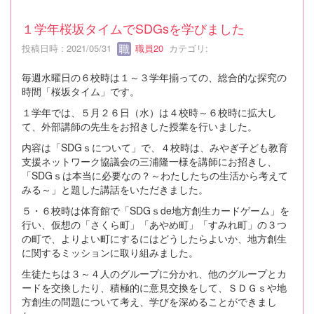
１学年桜坂タイムでSDGsを学びました
投稿日時 : 2021/05/31
職員20
カテゴリ:
毎週水曜日の６校時は１～３学年揃っての、総合的な探究の
時間「桜坂タイム」です。
１学年では、５月２６日（水）は４校時～６校時に拡大し
て、外部講師の先生をお招きした授業を行いました。
内容は「SDGｓについて」で、４校時は、みやぎ子ども教育
支援ネットワーク協議会の三浦隆一様を講師にお招きし、
「SDGｓは本当に必要なの？～わたしたちの生活から考えて
みる～」と題した講話をいただきました。
５・６校時は体育館で「SDGｓde地方創生カードゲーム」を
行い、仮想の「さくら町」「あやめ町」「すみれ町」の３つ
の町で、よりよい町にするにはどうしたらよいか、地方創生
に関するミッションに取り組みました。
生徒たちは３～４人のグループに分かれ、他のグループとカ
ードを交換したり、積極的に意見交換をして、ＳＤＧｓや地
方創生の問題について考え、学びを深めることができまし