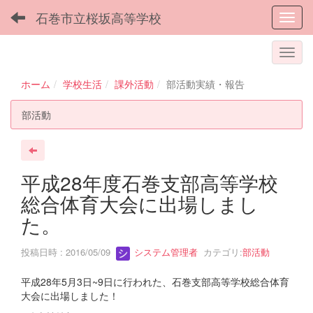
石巻市立桜坂高等学校
Toggl
ホーム
学校生活
課外活動
部活動実績・報告
部活動
平成28年度石巻支部高等学校
総合体育大会に出場しまし
た。
投稿日時 : 2016/05/09
システム管理者
カテゴリ:
部活動
平成28年5月3日~9日に行われた、石巻支部高等学校総合体育
大会に出場しました！