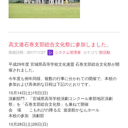
高文連石巻支部総合文化祭に参加しました。
投稿日時 : 2017/11/27
システム管理者
カテゴリ:
部活動
平成29年度 宮城県高等学校文化連盟 石巻支部総合文化祭が開
催されました。
今年度も例年同様、複数の行事に分かれての開催で、本校の
参加および具体的な日程は下記のとおりです。
10月14日(土)15日(日)
演劇部門：「宮城県高等学校演劇コンクール東部地区演劇
祭」を「石巻支部総合文化祭」も兼ねて開催
会 場 こもれびの降る丘 遊楽館かなんホール
本校の参加 演劇部
10月28日(土)29日(日)