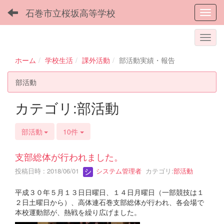
石巻市立桜坂高等学校
Toggl
ホーム
学校生活
課外活動
部活動実績・報告
部活動
カテゴリ:部活動
部活動
10件
支部総体が行われました。
投稿日時 : 2018/06/01
システム管理者
カテゴリ:
部活動
平成３０年５月１３日日曜日、１４日月曜日（一部競技は１
２日土曜日から）、高体連石巻支部総体が行われ、各会場で
本校運動部が、熱戦を繰り広げました。