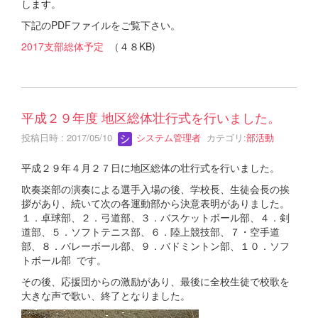
します。
下記のPDFファイルをご覧下さい。
2017支部総体予定
（４８KB)
平成２９年度 地区総体壮行式を行いました。
投稿日時 : 2017/05/10
システム管理者
カテゴリ:
部活動
平成２９年４月２７日に地区総体の壮行式を行いました。
吹奏楽部の演奏による選手入場の後、学校長、生徒会長の挨
拶があり、続いて次の各運動部から決意表明がありました。
１．卓球部、２．弓道部、３．バスケットボール部、４．剣
道部、５．ソフトテニス部、６．陸上競技部、７・空手道
部、８．バレーボール部、９．バドミントン部、１０．ソフ
トボール部 です。
その後、応援団からの激励があり、最後に全校生徒で校歌を
大きな声で歌い、終了となりました。