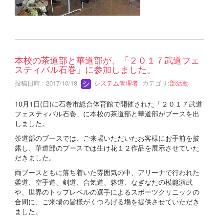
本校の茶道部と華道部が、「２０１７武道フェ
スティバル石巻」に参加しました。
投稿日時 : 2017/10/18
システム管理者
カテゴリ:
部活動
10月1日(日)に石巻市総合体育館で開催された「２０１７武道
フェスティバル石巻」に本校の茶道部と華道部がブースを出
しました。
茶道部のブースでは、ご来場いただいたお客様にお手前を披
露し、華道部のブースでは生け花１２作品を展示させていた
だきました。
両ブースともに落ち着いた雰囲気の中、アリーナで行われた
柔道、空手道、剣道、合気道、躰道、なぎなたの模範演武
や、世界のトップレベルの選手によるスポーツクリニックの
合間に、ご来場の皆様がくつろげる場を提供させていただき
ました。