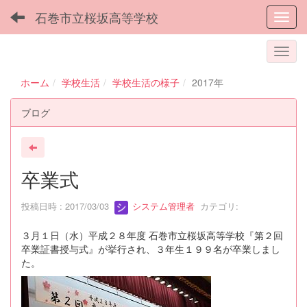
石巻市立桜坂高等学校
Toggl
ホーム
学校生活
学校生活の様子
2017年
ブログ
卒業式
投稿日時 : 2017/03/03
システム管理者
カテゴリ:
３月１日（水）平成２８年度 石巻市立桜坂高等学校『第２回
卒業証書授与式』が挙行され、３年生１９９名が卒業しまし
た。