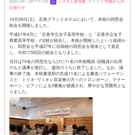
投稿日時 : 2017/11/24
システム管理者
カテゴリ:
学校からの
お知らせ
10月28日(土)、石巻グランドホテルにおいて、本校の同窓会
総会を開催しました。
平成27年4月に「石巻市立女子高等学校」と「石巻市立女子
商業高等学校」の2校が統合し、本校が開校したという経緯か
ら、同窓会も平成27年に旧両校の同窓会を母体として発足
し、今回で3回目の総会となりました。
当日は70名の同窓生ならびに11名の本校職員･旧職員の出席
のもと議事が進行し、盛況のうちに終了しました。なお、議
事の終了後、本校書道部の生徒11名による書道パフォーマン
スと、トリオ･ヴィオレ音楽會の方々のトロンボーン、テナー
ホーン、ピアノによる3重奏が披露され、華やかな雰囲気とな
りました。