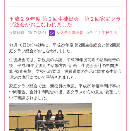
平成２９年度 第２回生徒総会、第２回家庭クラ
ブ総会がおこなわれました。
投稿日時 : 2017/12/01
システム管理者
カテゴリ:
学校生活
11月16日(木)4校時に、平成29年度 第2回生徒総会と第2回家
庭クラブ総会がおこなわれました。
生徒総会では、新役員の承認、平成29年度前期の活動報告の
後、平成29年度後期の活動方針･計画、生徒会会計の中間決
算･監査補刻、学校への要望、役員選挙の告示に関する生徒会
規定の改訂について審議されました。
家庭クラブ総会では、新役員の承認、平成29年度年間行事の
中間報告、会計中間報告の後、各クラスからの意見･要望につ
いて審議されました。