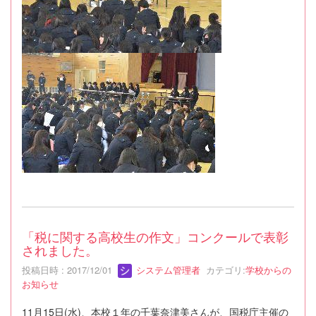
「税に関する高校生の作文」コンクールで表彰
されました。
投稿日時 : 2017/12/01
システム管理者
カテゴリ:
学校からの
お知らせ
11月15日(水)、本校１年の千葉奈津美さんが、国税庁主催の