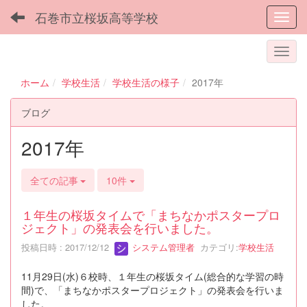
石巻市立桜坂高等学校
Toggl
ホーム
学校生活
学校生活の様子
2017年
ブログ
2017年
全ての記事
10件
１年生の桜坂タイムで「まちなかポスタープロ
ジェクト」の発表会を行いました。
投稿日時 : 2017/12/12
システム管理者
カテゴリ:
学校生活
11月29日(水)６校時、１年生の桜坂タイム(総合的な学習の時
間)で、「まちなかポスタープロジェクト」の発表会を行いま
した。