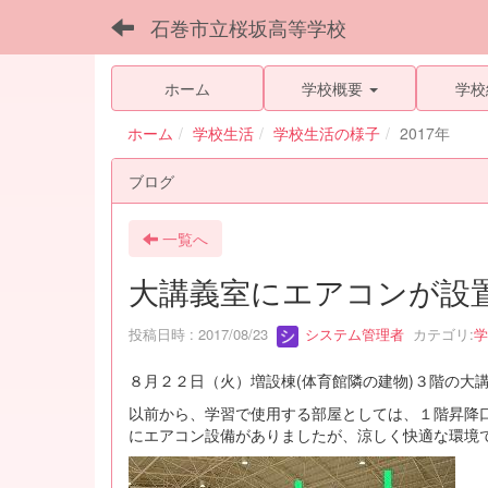
石巻市立桜坂高等学校
ホーム
学校概要
学校
ホーム
学校生活
学校生活の様子
2017年
ブログ
一覧へ
大講義室にエアコンが設
投稿日時 : 2017/08/23
システム管理者
カテゴリ:
学
８月２２日（火）増設棟(体育館隣の建物)３階の大
以前から、学習で使用する部屋としては、１階昇降
にエアコン設備がありましたが、涼しく快適な環境