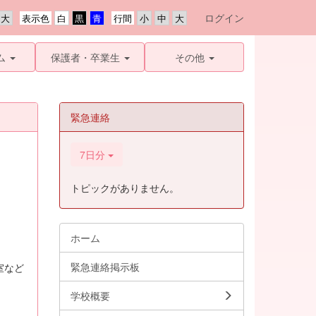
ログイン
表示色
行間
ム
保護者・卒業生
その他
緊急連絡
7日分
トピックがありません。
ホーム
緊急連絡掲示板
室など
学校概要