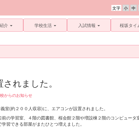
文字
紹介
学校生活
入試情報
桜坂タイ
置されました。
校からのお知らせ
講義室(約２００人収容)に、エアコンが設置されました。
口前の学習室、４階の図書館、桜会館２階や増設棟２階のコンピュータ
で学習できる部屋がまたひとつ増えました。