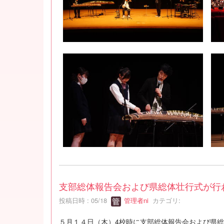
支部総体報告会および県総体壮行式が行
投稿日時 : 05/18
管理者ni
カテゴリ:
５月１４日（木）4校時に支部総体報告会および県