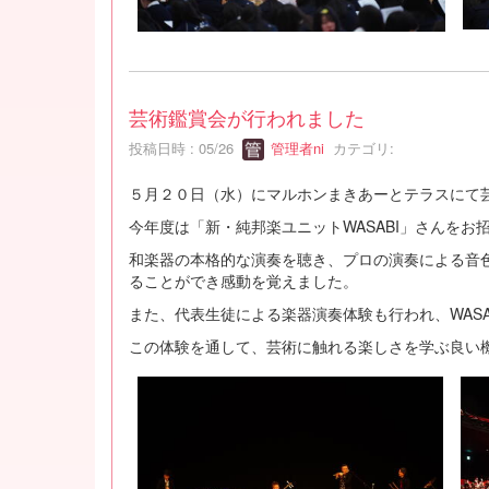
芸術鑑賞会が行われました
投稿日時 : 05/26
管理者ni
カテゴリ:
５月２０日（水）にマルホンまきあーとテラスにて
今年度は「新・純邦楽ユニットWASABI」さんを
和楽器の本格的な演奏を聴き、プロの演奏による音
ることができ感動を覚えました。
また、代表生徒による楽器演奏体験も行われ、WAS
この体験を通して、芸術に触れる楽しさを学ぶ良い