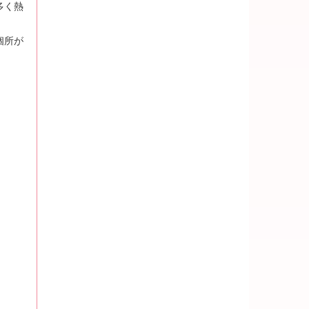
多く熱
個所が