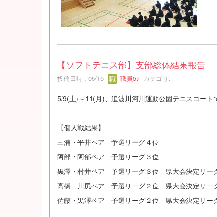
【ソフトテニス部】支部総体結果報告
投稿日時 : 05/15
職員57
カテゴリ:
5/9(土)～11(月)、追波川河川運動公園テニス
【個人戦結果】
三浦・平井ペア 予選リーグ４位
阿部・阿部ペア 予選リーグ３位
黒澤・村井ペア 予選リーグ３位 県大会決定リー
髙橋・川尻ペア 予選リーグ２位 県大会決定リー
佐藤・黒澤ペア 予選リーグ２位 県大会決定リー