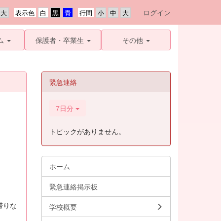
ログイン
表示色
行間
ム
保護者・卒業生
その他
緊急連絡
7日分
トピックがありません。
ホーム
緊急連絡掲示板
滞りな
学校概要