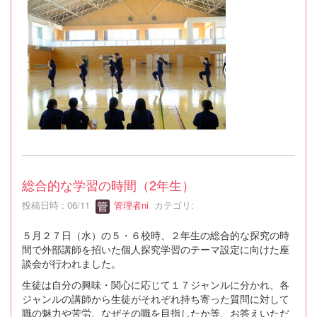
総合的な学習の時間（2年生）
投稿日時 : 06/11
管理者ni
カテゴリ:
５月２７日（水）の５・６校時、２年生の総合的な探究の時
間で外部講師を招いた個人探究学習のテーマ設定に向けた座
談会が行われました。
生徒は自分の興味・関心に応じて１７ジャンルに分かれ、各
ジャンルの講師から生徒がそれぞれ持ち寄った質問に対して
職の魅力や苦労、なぜその職を目指したか等、お答えいただ