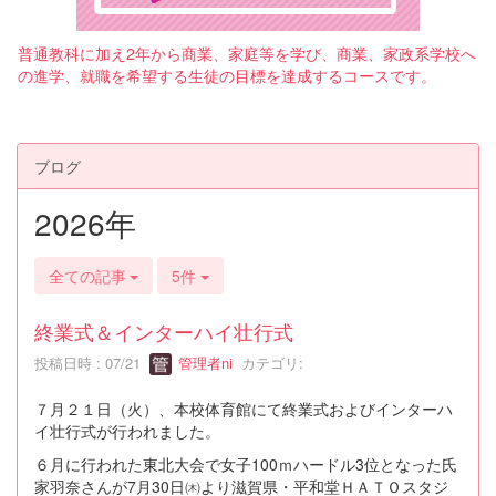
普通教科に加え2年から商業、家庭等を学び、商業、家政系学校へ
の進学、就職を希望する生徒の目標を達成するコースです。
ブログ
2026年
全ての記事
5件
終業式＆インターハイ壮行式
投稿日時 : 07/21
管理者ni
カテゴリ:
７月２１日（火）、本校体育館にて終業式およびインターハ
イ壮行式が行われました。
６月に行われた東北大会で女子100ｍハードル3位となった氏
家羽奈さんが7月30日㈭より滋賀県・平和堂ＨＡＴＯスタジ