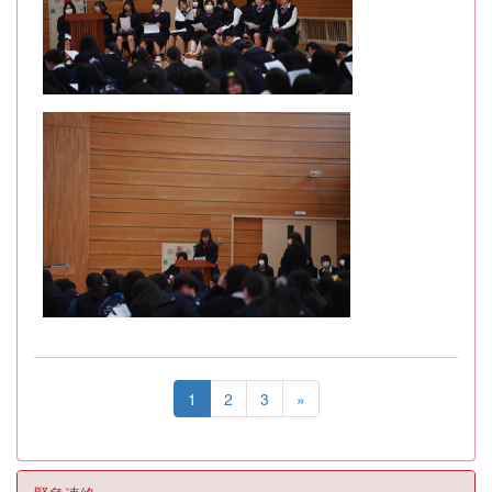
1
2
3
»