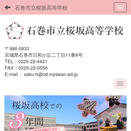
石巻市立桜坂高等学校
Toggl
〒986-0833
宮城県石巻市日和が丘二丁目11番8号
TEL：0225-22-4421
FAX：0225-22-0556
E-mail：
saku-h@od.myswan.ed.jp
p
n
r
e
e
x
v
t