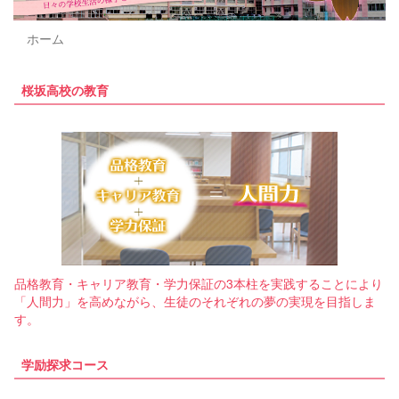
i
o
ホーム
u
s
桜坂高校の教育
品格教育・キャリア教育・学力保証の3本柱を実践することにより
「人間力」を高めながら、生徒のそれぞれの夢の実現を目指しま
す。
学励探求コース