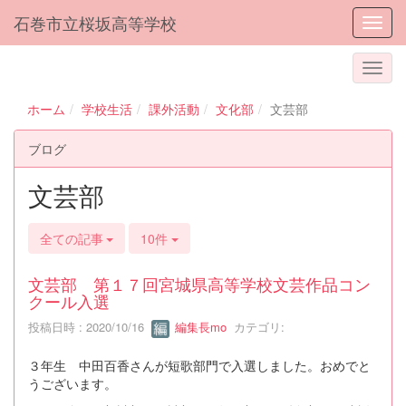
石巻市立桜坂高等学校
Toggl
ホーム
学校生活
課外活動
文化部
文芸部
ブログ
文芸部
全ての記事
10件
文芸部 第１７回宮城県高等学校文芸作品コン
クール入選
投稿日時 : 2020/10/16
編集長mo
カテゴリ:
３年生 中田百香さんが短歌部門で入選しました。おめでと
うございます。