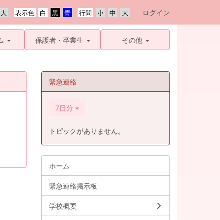
ログイン
表示色
行間
ム
保護者・卒業生
その他
緊急連絡
7日分
トピックがありません。
ホーム
緊急連絡掲示板
学校概要