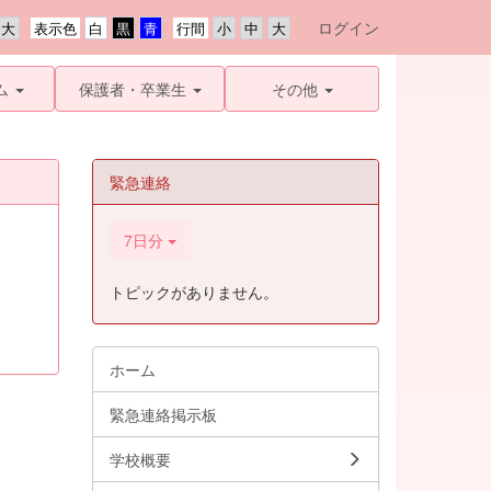
ログイン
表示色
行間
ム
保護者・卒業生
その他
緊急連絡
7日分
トピックがありません。
ホーム
緊急連絡掲示板
学校概要