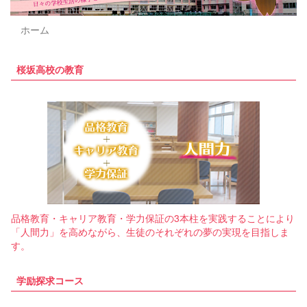
i
o
ホーム
u
s
桜坂高校の教育
品格教育・キャリア教育・学力保証の3本柱を実践することにより
「人間力」を高めながら、生徒のそれぞれの夢の実現を目指しま
す。
学励探求コース