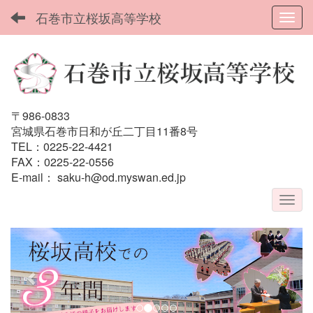
石巻市立桜坂高等学校
Toggl
〒986-0833
宮城県石巻市日和が丘二丁目11番8号
TEL：0225-22-4421
FAX：0225-22-0556
E-mail：
saku-h@od.myswan.ed.jp
p
n
r
e
e
x
v
t