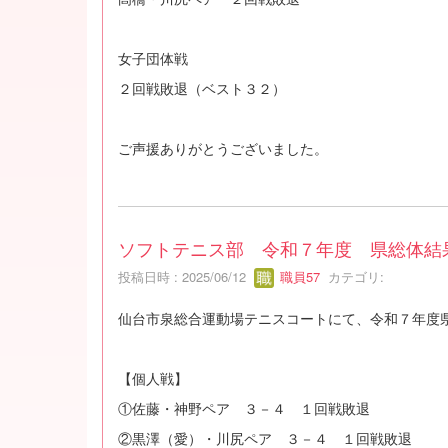
女子団体戦
２回戦敗退（ベスト３２）
ご声援ありがとうございました。
ソフトテニス部 令和７年度 県総体結
投稿日時 : 2025/06/12
職員57
カテゴリ:
仙台市泉総合運動場テニスコートにて、令和７年度
【個人戦】
①佐藤・神野ペア ３－４ １回戦敗退
②黒澤（愛）・川尻ペア ３－４ １回戦敗退