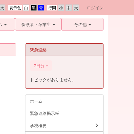
ログイン
表示色
行間
ム
保護者・卒業生
その他
緊急連絡
7日分
トピックがありません。
ホーム
緊急連絡掲示板
学校概要