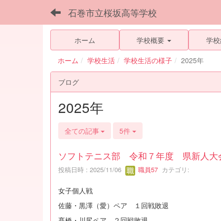
石巻市立桜坂高等学校
ホーム
学校概要
学校
ホーム
学校生活
学校生活の様子
2025年
ブログ
2025年
全ての記事
5件
ソフトテニス部 令和７年度 県新人大
投稿日時 : 2025/11/06
職員57
カテゴリ:
女子個人戦
佐藤・黒澤（愛）ペア １回戦敗退
髙橋・川尻ペア ２回戦敗退