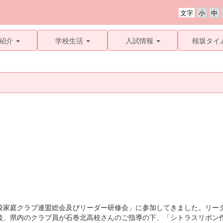
文字
紹介
学校生活
入試情報
桜坂タイ
家庭クラブ連盟総会及びリーダー研修会」に参加してきました。リー
後、県内のクラブ員が石巻北高校さんのご指導の下、「シトラスリボン