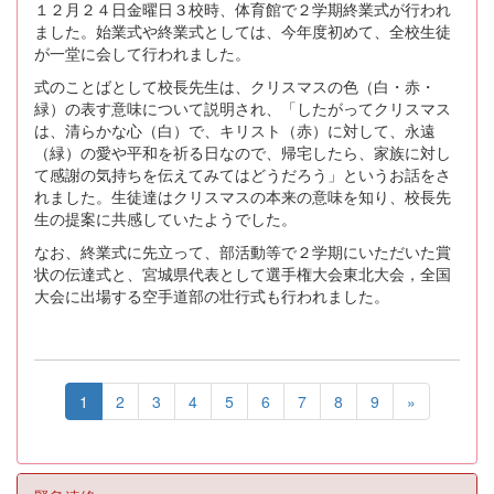
１２月２４日金曜日３校時、体育館で２学期終業式が行われ
ました。始業式や終業式としては、今年度初めて、全校生徒
が一堂に会して行われました。
式のことばとして校長先生は、クリスマスの色（白・赤・
緑）の表す意味について説明され、「したがってクリスマス
は、清らかな心（白）で、キリスト（赤）に対して、永遠
（緑）の愛や平和を祈る日なので、帰宅したら、家族に対し
て感謝の気持ちを伝えてみてはどうだろう」というお話をさ
れました。生徒達はクリスマスの本来の意味を知り、校長先
生の提案に共感していたようでした。
なお、終業式に先立って、部活動等で２学期にいただいた賞
状の伝達式と、宮城県代表として選手権大会東北大会，全国
大会に出場する空手道部の壮行式も行われました。
1
2
3
4
5
6
7
8
9
»