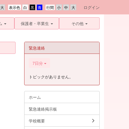
ログイン
表示色
行間
ム
保護者・卒業生
その他
緊急連絡
7日分
トピックがありません。
ホーム
緊急連絡掲示板
学校概要