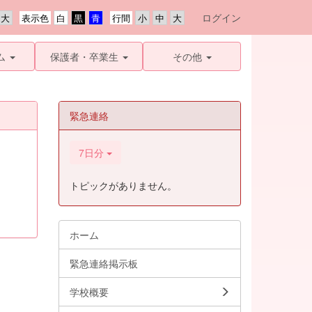
ログイン
表示色
行間
ム
保護者・卒業生
その他
緊急連絡
7日分
トピックがありません。
ホーム
緊急連絡掲示板
学校概要