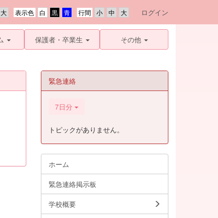
ログイン
表示色
行間
ム
保護者・卒業生
その他
緊急連絡
7日分
トピックがありません。
ホーム
緊急連絡掲示板
学校概要